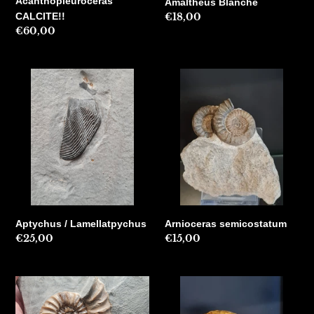
Acanthopleuroceras
Amaltheus Blanche
:
Precio
€18,00
CALCITE!!
Precio
€60,00
habitual
habitual
Aptychus
Arnioceras
/
semicostatum
Lamellatpychus
Aptychus / Lamellatpychus
Arnioceras semicostatum
Precio
€25,00
Precio
€15,00
habitual
habitual
Asteroceras
Barroisiceras
Lyme
onilahyense
Regis