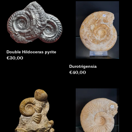
Double
Durotrigensia
Hildoceras
pyrite
Double Hildoceras pyrite
Precio
€30,00
habitual
Durotrigensia
Precio
€40,00
habitual
Garantiana
Garantiana
baculata
garantiana