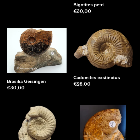
Bigotites petri
Precio
€30,00
habitual
Brasilia
Cadomites
Geisingen
exstinctus
Cadomites exstinctus
Brasilia Geisingen
Precio
€28,00
Precio
€30,00
habitual
habitual
Cadomites
Calliphylloceras
sp
madagascar
apophyses
!!