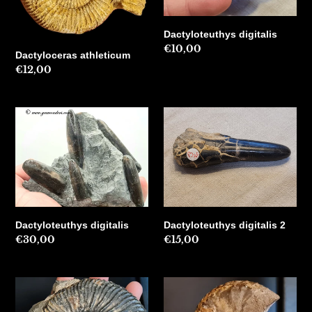
Dactyloteuthys digitalis
Precio
€10,00
Dactyloceras athleticum
habitual
Precio
€12,00
habitual
Dactyloteuthys
Dactyloteuthys
digitalis
digitalis
2
Dactyloteuthys digitalis
Dactyloteuthys digitalis 2
Precio
€30,00
Precio
€15,00
habitual
habitual
Deshayesites
Discoscaphites
deshaysii
sp