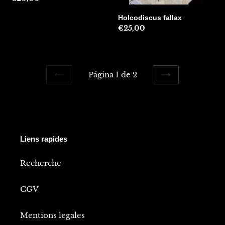
habitual
Holcodiscus fallax
Precio
€25,00
habitual
Página 1 de 2
PAGINA
SIGUIENTE
ANTERIOR
PÁGINA
Liens rapides
Recherche
CGV
Mentions legales