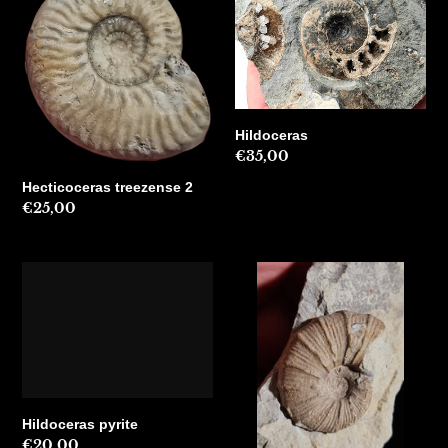
2
Hildoceras
Precio
€35,00
habitual
Hecticoceras treezense 2
Precio
€25,00
habitual
Hildoceras
Holcodiscus
pyrite
fallax
Hildoceras pyrite
Precio
€20,00