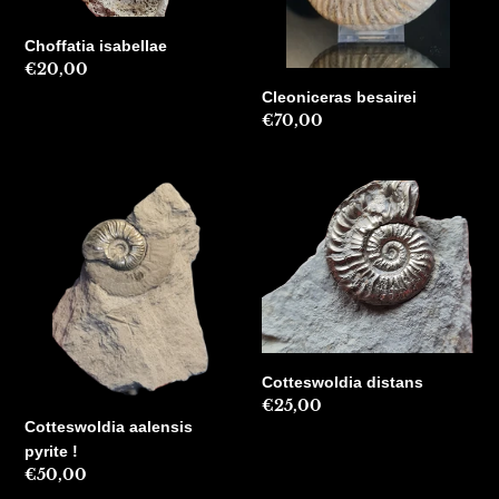
Choffatia isabellae
Precio
€20,00
habitual
Cleoniceras besairei
Precio
€70,00
habitual
Cotteswoldia
Cotteswoldia
aalensis
distans
pyrite
!
Cotteswoldia distans
Precio
€25,00
Cotteswoldia aalensis
habitual
pyrite !
Precio
€50,00
habitual