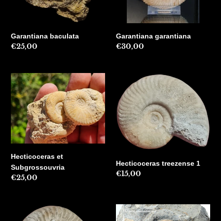
Garantiana baculata
Garantiana garantiana
Precio
€25,00
Precio
€30,00
habitual
habitual
Hecticoceras
Hecticoceras
et
treezense
Subgrossouvria
1
Hecticoceras et
Hecticoceras treezense 1
Subgrossouvria
Precio
€15,00
Precio
€25,00
habitual
habitual
Hecticoceras
Hildoceras
treezense