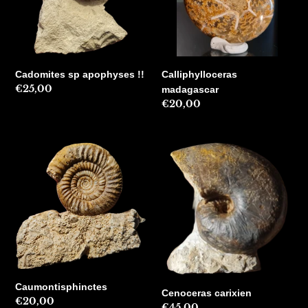
Cadomites sp apophyses !!
Calliphylloceras
Precio
€25,00
madagascar
habitual
Precio
€20,00
habitual
Caumontisphinctes
Cenoceras
carixien
Caumontisphinctes
Cenoceras carixien
Precio
€20,00
Precio
€45,00