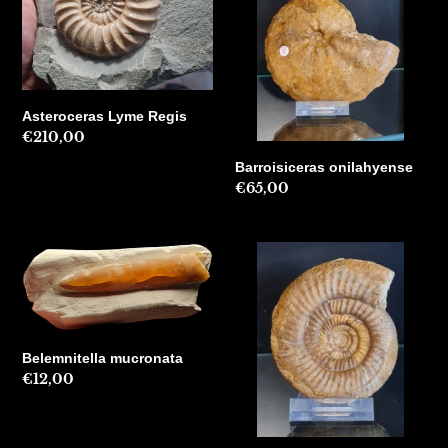
Asteroceras Lyme Regis
Precio
€210,00
habitual
Barroisiceras onilahyense
Precio
€65,00
habitual
Belemnitella
Bigotites
mucronata
petri
Belemnitella mucronata
Precio
€12,00
habitual