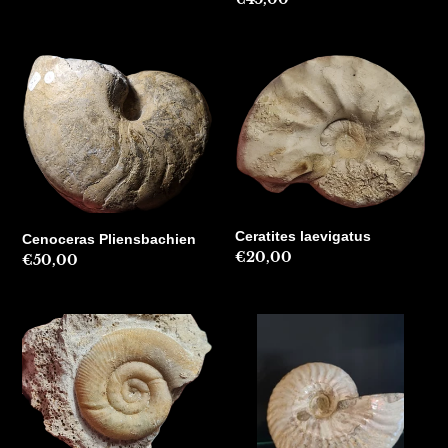
habitual
habitual
Cenoceras
Ceratites
Pliensbachien
laevigatus
Ceratites laevigatus
Cenoceras Pliensbachien
Precio
€20,00
Precio
€50,00
habitual
habitual
Choffatia
Cleoniceras
isabellae
besairei