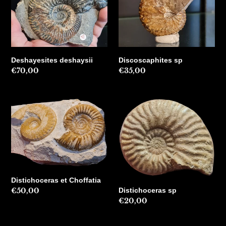
Deshayesites deshaysii
Discoscaphites sp
Precio
€70,00
Precio
€35,00
habitual
habitual
Distichoceras
Distichoceras
et
sp
Choffatia
Distichoceras et Choffatia
Distichoceras sp
Precio
€50,00
Precio
€20,00
habitual
habitual