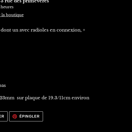
à
3 rue des primevères
 heures
e la boutique
 dont un avec radioles en connexion, +
bas
à 23mm sur plaque de 19.3/11cm environ
TWEETER
ÉPINGLER
ER
ÉPINGLER
SUR
SUR
TWITTER
PINTEREST