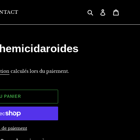
Rechercher
Se connecter
Panier
NTACT
 hemicidaroides
ition
calculés lors du paiement.
U PANIER
 de paiement