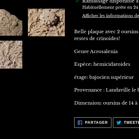
Ajout
Ramassage disponible 
d'un
Habituellement prête en 24
produit
Afficher les informations d
à
votre
Belle plaque avec 2 oursins
panier
restes de crinoides!
Genre Acrosalenia
Espèce: hemicidaroides
étage: bajocien supérieur
Provenance : Landaville le 
Dimension: oursins de 14 
PARTAGER
PARTAGER
TWEET
SUR
FACEBOOK