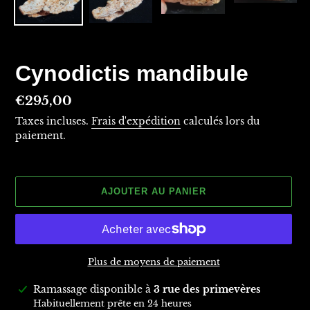
Cynodictis mandibule
Prix
€295,00
normal
Taxes incluses.
Frais d'expédition
calculés lors du
paiement.
AJOUTER AU PANIER
Plus de moyens de paiement
Ajout
Ramassage disponible à
3 rue des primevères
d'un
Habituellement prête en 24 heures