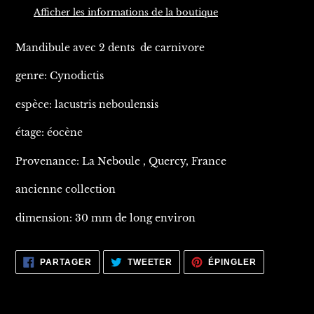
produit
Afficher les informations de la boutique
à
votre
Mandibule avec 2 dents de carnivore
panier
genre: Cynodictis
espèce: lacustris neboulensis
étage: éocène
Provenance: La Neboule , Quercy, France
ancienne collection
dimension: 30 mm de long environ
PARTAGER
TWEETER
ÉPINGLER
PARTAGER
TWEETER
ÉPINGLER
SUR
SUR
SUR
FACEBOOK
TWITTER
PINTEREST