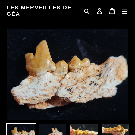
Passer
LES MERVEILLES DE
au
Rechercher
Se connecter
Panier
GÉA
contenu