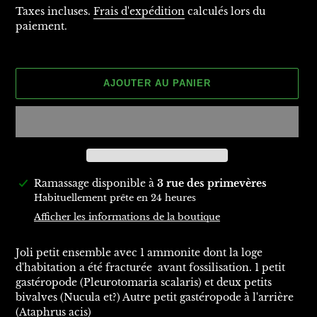
normal
Taxes incluses.
Frais d'expédition
calculés lors du
paiement.
AJOUTER AU PANIER
Ajout
Ramassage disponible à
3 rue des primevères
d'un
Habituellement prête en 24 heures
produit
Afficher les informations de la boutique
à
votre
Joli petit ensemble avec 1 ammonite dont la loge
panier
d'habitation a été fracturée avant fossilisation. 1 petit
gastéropode (Pleurotomaria scalaris) et deux petits
bivalves (Nucula et?) Autre petit gastéropode à l'arrière
(Ataphrus acis)