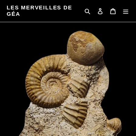
Passer
LES MERVEILLES DE
au
Rechercher
Se connecter
Panier
GÉA
contenu