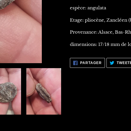
votre
panier
espèce: angulata
Etage: pliocène, Zancléen 
Provenance: Alsace, Bas-Rh
dimensions: 17/18 mm de l
PARTAGER
PARTAGER
TWEET
SUR
FACEBOOK