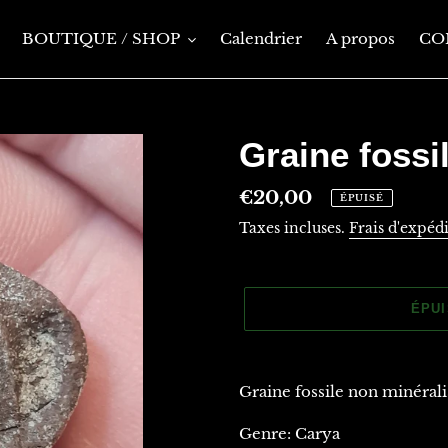
BOUTIQUE / SHOP
Calendrier
A propos
CO
Graine fossi
Prix
€20,00
ÉPUISÉ
normal
Taxes incluses.
Frais d'expéd
ÉPU
Ajout
d'un
Graine fossile non minérali
produit
à
Genre: Carya