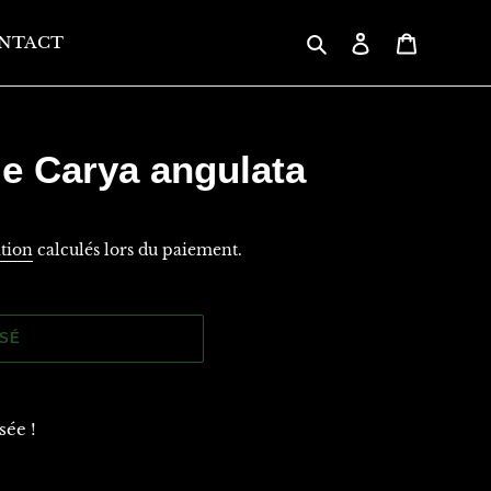
Rechercher
Se connecter
Panier
NTACT
le Carya angulata
ition
calculés lors du paiement.
ISÉ
sée !