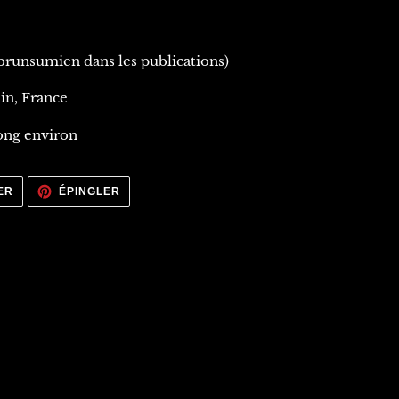
(brunsumien dans les publications)
in, France
ong environ
TWEETER
ÉPINGLER
ER
ÉPINGLER
SUR
SUR
TWITTER
PINTEREST