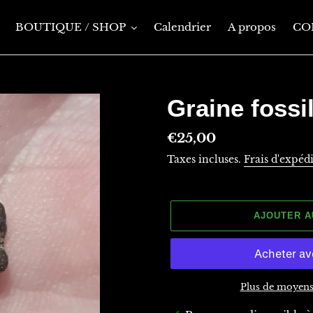
BOUTIQUE / SHOP
Calendrier
A propos
CO
Graine fossi
Prix
€25,00
normal
Taxes incluses.
Frais d'expéd
AJOUTER A
Plus de moyens