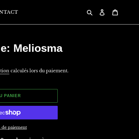
Rechercher
Se connecter
Panier
NTACT
le: Meliosma
ition
calculés lors du paiement.
U PANIER
 de paiement