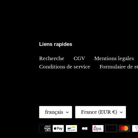
Liens rapides
Recherche
CGV
Mentions legales
Conditions de service
Formulaire de ré
L
P
français
France (EUR €)
A
A
N
Y
Moyens
G
S
de