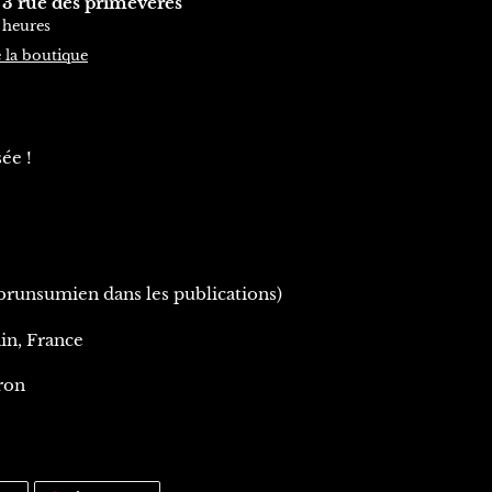
à
3 rue des primevères
 heures
e la boutique
sée !
(brunsumien dans les publications)
in, France
ron