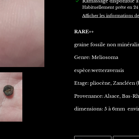
Ajout
Ramassage disponible 
d'un
Habituellement prête en 24
produit
Afficher les informations d
à
votre
RARE++
panier
graine fossile non minérali
Genre: Meliosoma
espèce:wetteravensis
Etage: pliocène, Zancléen 
Provenance: Alsace, Bas-Rh
dimensions: 5 à 6mm envi