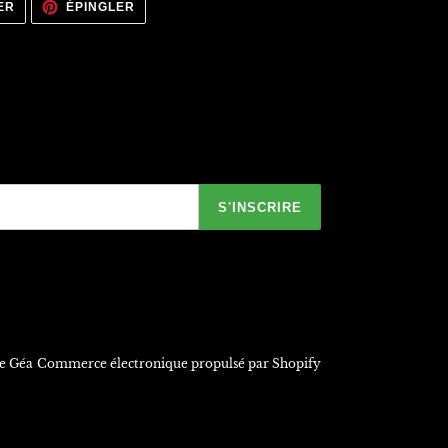
TWEETER
ÉPINGLER
ER
ÉPINGLER
SUR
SUR
TWITTER
PINTEREST
S'INSCRIRE
de Géa
Commerce électronique propulsé par Shopify