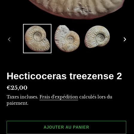
DIAPOSITIVE
DIAP
PRÉCÉDENTE
SUIV
Hecticoceras treezense 2
Prix
€25,00
normal
Taxes incluses.
Frais d'expédition
calculés lors du
paiement.
AJOUTER AU PANIER