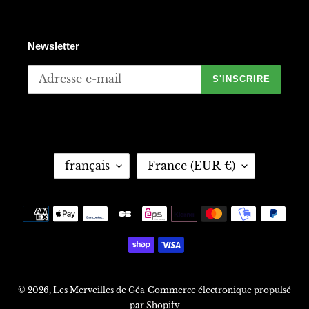
Newsletter
S'INSCRIRE
L
P
français
France (EUR €)
A
A
N
Y
G
S
Moyens
U
/
de
E
R
paiement
É
G
I
O
© 2026,
Les Merveilles de Géa
Commerce électronique propulsé
N
par Shopify