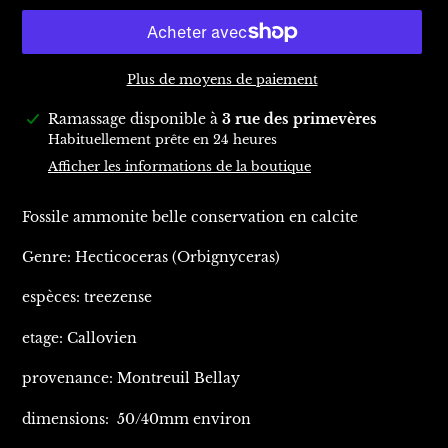
Plus de moyens de paiement
Ajout
Ramassage disponible à
3 rue des primevères
d'un
Habituellement prête en 24 heures
produit
Afficher les informations de la boutique
à
votre
Fossile ammonite belle conservation en calcite
panier
Genre: Hecticoceras (Orbignyceras)
espèces: treezense
etage: Callovien
provenance: Montreuil Bellay
dimensions: 50/40mm environ