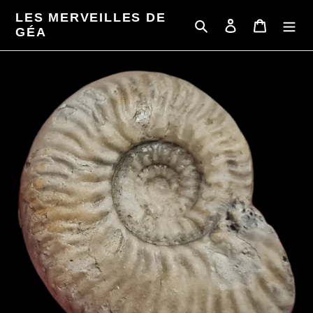
Passer
LES MERVEILLES DE
au
Rechercher
Se connecter
Panier
GÉA
contenu