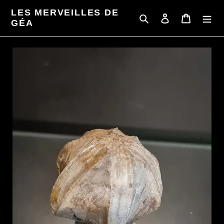
Passer
LES MERVEILLES DE
au
Rechercher
Se connecter
Panier
GÉA
contenu