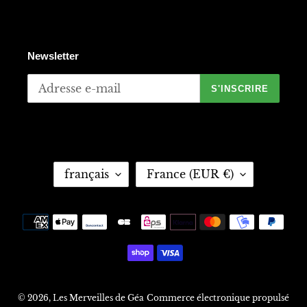
Newsletter
S'INSCRIRE
L
P
français
France (EUR €)
A
A
N
Y
G
S
Moyens
U
/
de
E
R
paiement
É
G
I
O
© 2026,
Les Merveilles de Géa
Commerce électronique propulsé