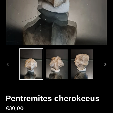
DIAPOSITIVE
DIAP
PRÉCÉDENTE
SUIV
Pentremites cherokeeus
Prix
€30,00