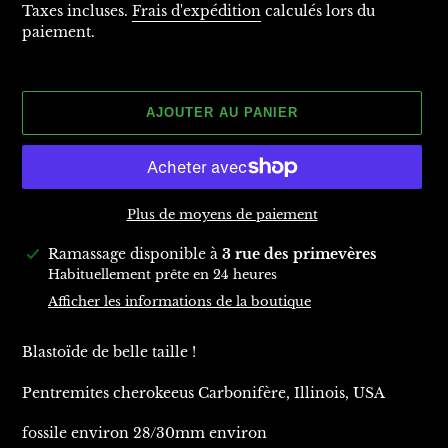
normal
Taxes incluses.
Frais d'expédition
calculés lors du
paiement.
AJOUTER AU PANIER
Plus de moyens de paiement
Ajout
Ramassage disponible à
3 rue des primevères
d'un
Habituellement prête en 24 heures
produit
Afficher les informations de la boutique
à
votre
Blastoïde de belle taille !
panier
Pentremites cherokeeus Carbonifère, Illinois, USA
fossile environ 28/30mm environ