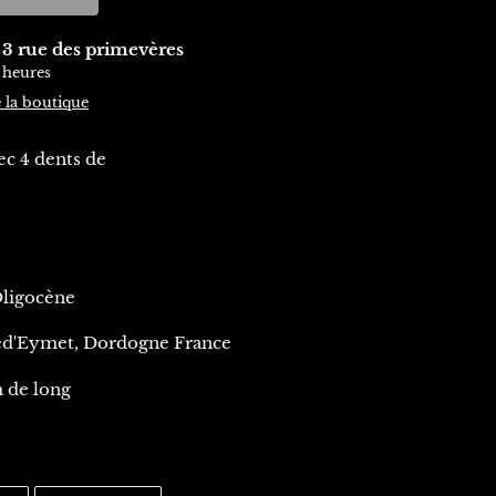
à
3 rue des primevères
 heures
e la boutique
c 4 dents de
Oligocène
ed'Eymet, Dordogne France
 de long