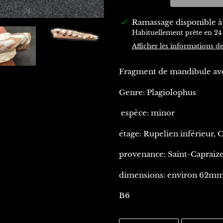
Ajout
Ramassage disponible 
d'un
Habituellement prête en 24
produit
Afficher les informations d
à
votre
Fragment de mandibule ave
panier
Genre: Plagiolophus
espèce: minor
étage: Rupelien inférieur, 
provenance: Saint-Capraiz
dimensions: environ 62mm
B6