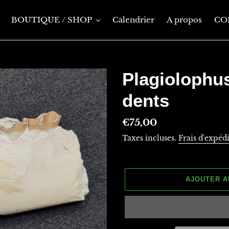
BOUTIQUE / SHOP
Calendrier
A propos
CO
Plagiolophu
dents
Prix
€75,00
normal
Taxes incluses.
Frais d'expéd
AJOUTER A