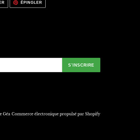
TWEETER
ÉPINGLER
ER
ÉPINGLER
SUR
SUR
TWITTER
PINTEREST
S'INSCRIRE
de Géa
Commerce électronique propulsé par Shopify