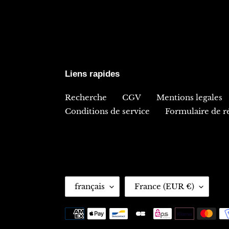
Liens rapides
Recherche
CGV
Mentions legales
Conditions de service
Formulaire de ré
L
P
français
France (EUR €)
A
A
N
Y
Moyens
G
S
de