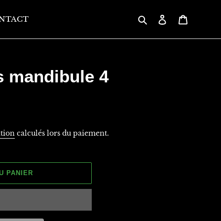
Rechercher
Se connecter
Panier
NTACT
s mandibule 4
ition
calculés lors du paiement.
U PANIER