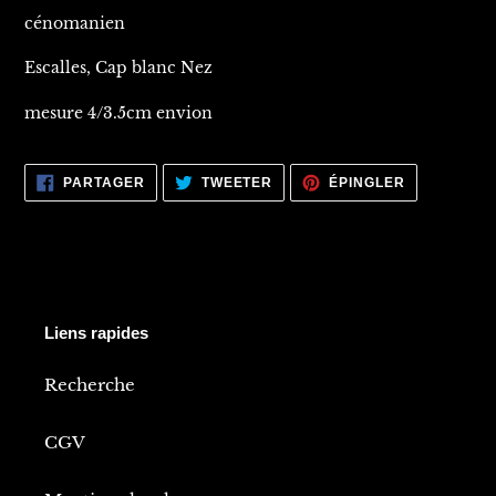
cénomanien
Escalles, Cap blanc Nez
mesure 4/3.5cm envion
PARTAGER
TWEETER
ÉPINGLER
PARTAGER
TWEETER
ÉPINGLER
SUR
SUR
SUR
FACEBOOK
TWITTER
PINTEREST
Liens rapides
Recherche
CGV