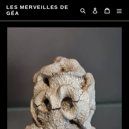
Passer
LES MERVEILLES DE
au
Rechercher
Se connecter
Panier
GÉA
contenu