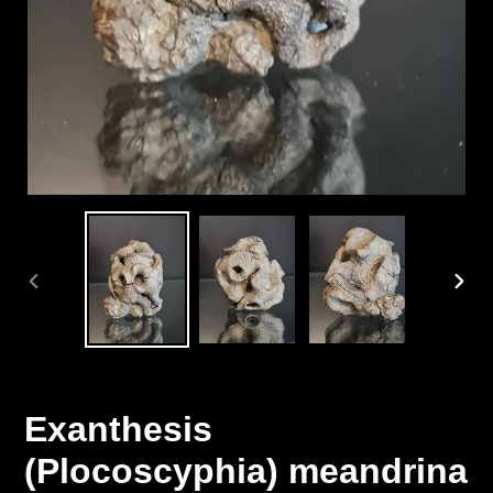
DIAPOSITIVE
DIAP
PRÉCÉDENTE
SUIV
Exanthesis
(Plocoscyphia) meandrina