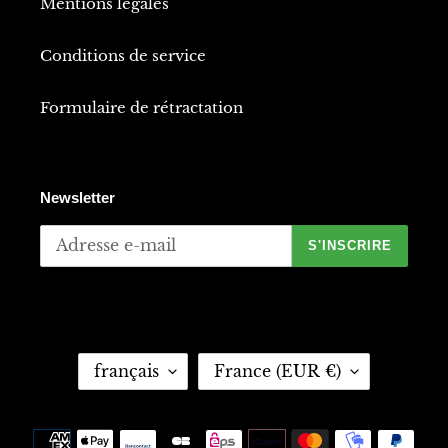
Mentions legales
Conditions de service
Formulaire de rétractation
Newsletter
S'INSCRIRE
L
P
français
France (EUR €)
A
A
N
Y
G
S
Moyens
U
/