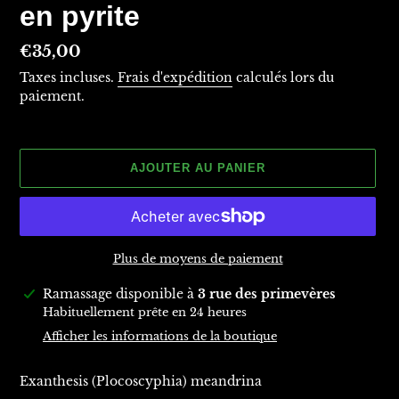
en pyrite
Prix
€35,00
normal
Taxes incluses.
Frais d'expédition
calculés lors du
paiement.
AJOUTER AU PANIER
Plus de moyens de paiement
Ajout
Ramassage disponible à
3 rue des primevères
d'un
Habituellement prête en 24 heures
produit
Afficher les informations de la boutique
à
votre
Exanthesis (Plocoscyphia) meandrina
panier