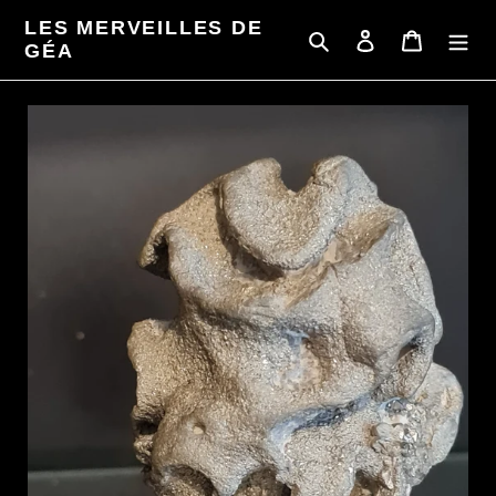
Passer
LES MERVEILLES DE
au
Rechercher
Se connecter
Panier
GÉA
contenu