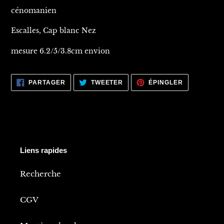
cénomanien
Escalles, Cap blanc Nez
mesure 6.2/5/3.8cm envion
PARTAGER
TWEETER
ÉPINGLER
PARTAGER
TWEETER
ÉPINGLER
SUR
SUR
SUR
FACEBOOK
TWITTER
PINTEREST
Liens rapides
Recherche
CGV