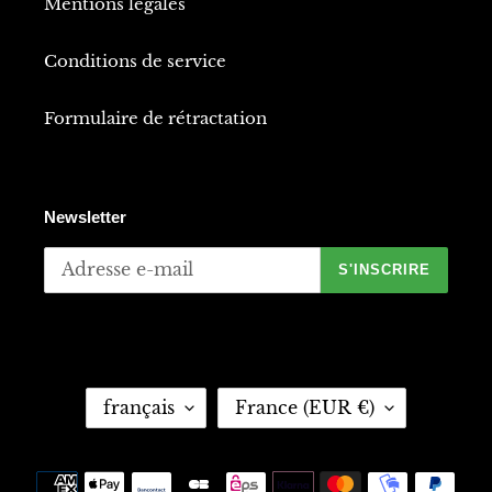
Mentions legales
Conditions de service
Formulaire de rétractation
Newsletter
S'INSCRIRE
L
P
français
France (EUR €)
A
A
N
Y
G
S
Moyens
U
/