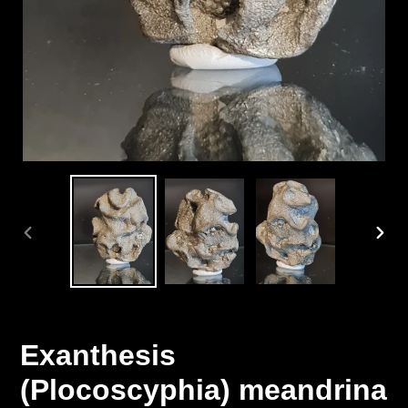
DIAPOSITIVE
DIAP
PRÉCÉDENTE
SUIV
Exanthesis
(Plocoscyphia) meandrina