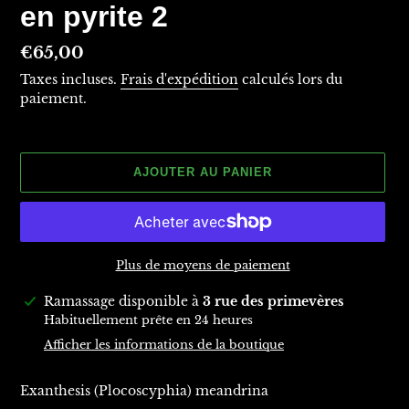
en pyrite 2
Prix
€65,00
normal
Taxes incluses.
Frais d'expédition
calculés lors du
paiement.
AJOUTER AU PANIER
Plus de moyens de paiement
Ajout
Ramassage disponible à
3 rue des primevères
d'un
Habituellement prête en 24 heures
produit
Afficher les informations de la boutique
à
votre
Exanthesis (Plocoscyphia) meandrina
panier