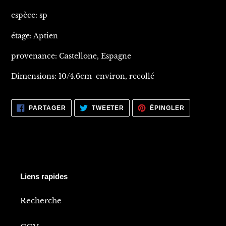
espèce: sp
étage: Aptien
provenance: Castellone, Espagne
Dimensions: 10/4.6cm environ, recollé
PARTAGER
TWEETER
ÉPINGLER
PARTAGER
TWEETER
ÉPINGLER
SUR
SUR
SUR
FACEBOOK
TWITTER
PINTEREST
Liens rapides
Recherche