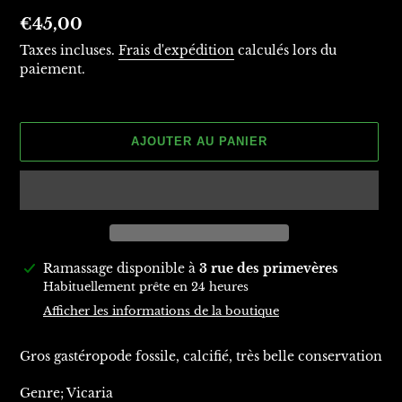
Prix
€45,00
normal
Taxes incluses.
Frais d'expédition
calculés lors du
paiement.
AJOUTER AU PANIER
Ajout
Ramassage disponible à
3 rue des primevères
d'un
Habituellement prête en 24 heures
produit
Afficher les informations de la boutique
à
votre
Gros gastéropode fossile, calcifié, très belle conservation
panier
Genre; Vicaria