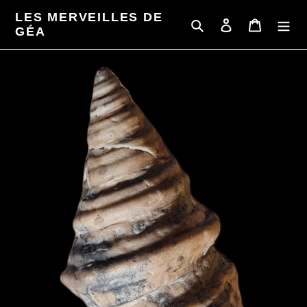
Passer
LES MERVEILLES DE
au
Rechercher
Se connecter
Panier
GÉA
contenu